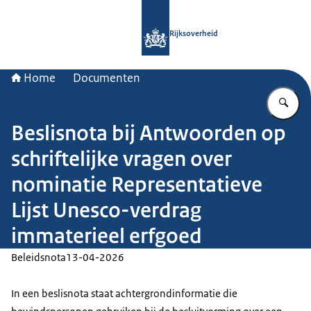
Naar de homepage van Rijksoverheid
Rijksoverheid
Home
Documenten
Vu
Beslisnota bij Antwoorden op
schriftelijke vragen over
nominatie Representatieve
Lijst Unesco-verdrag
immaterieel erfgoed
Beleidsnota
13-04-2026
In een beslisnota staat achtergrondinformatie die