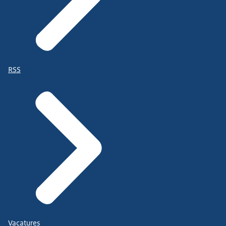
RSS
Vacatures