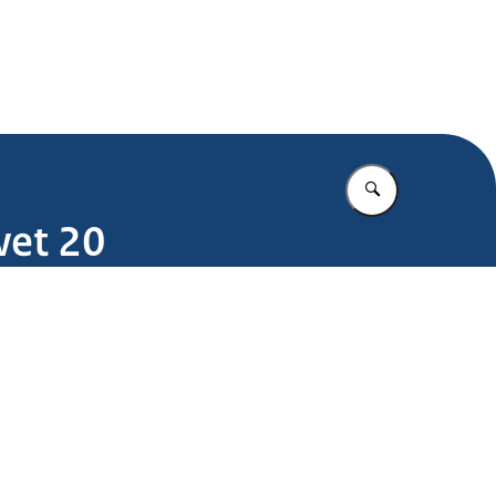
.nl
Vul in wat u z
wet 20