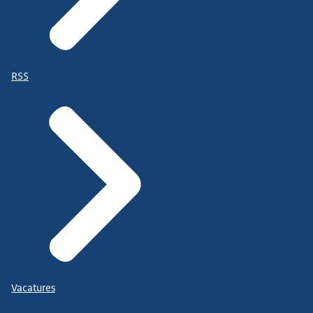
RSS
Vacatures