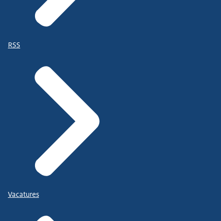
RSS
Vacatures