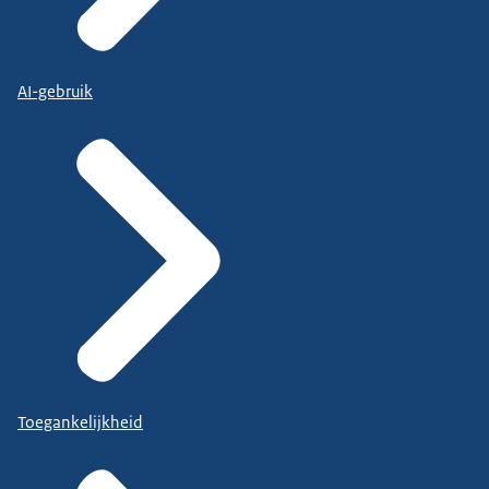
AI-gebruik
Toegankelijkheid