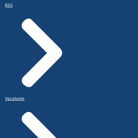
RSS
Vacatures