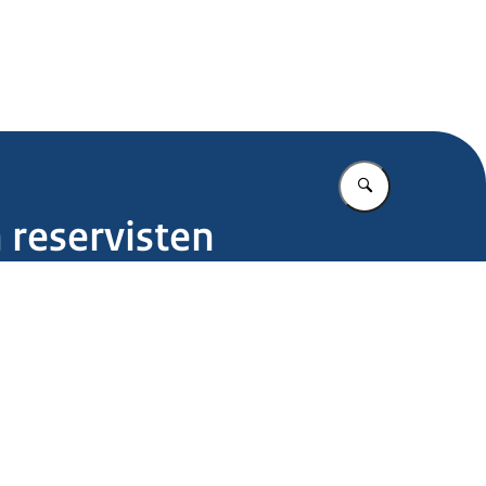
.nl
Vul in wat u z
 reservisten