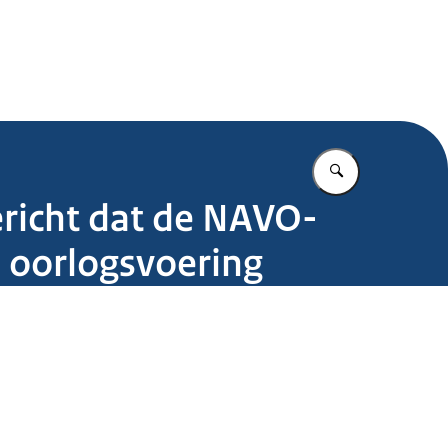
.nl
Vul in wat u z
ericht dat de NAVO-
n oorlogsvoering