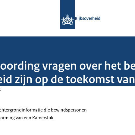
Naar de homepage van Rijksoverheid
Rijksoverheid
woording vragen over het b
eid zijn op de toekomst va
6
 achtergrondinformatie die bewindspersonen
tvorming van een Kamerstuk.