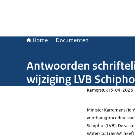
Home
Documenten
Antwoorden schriftel
wijziging LVB Schipho
Kamerstuk
15-04-2026
Minister Karremans (Ien
voorhangprocedure van 
Schiphol (LVB). De vast
Waterstaat (IenW) heeft 