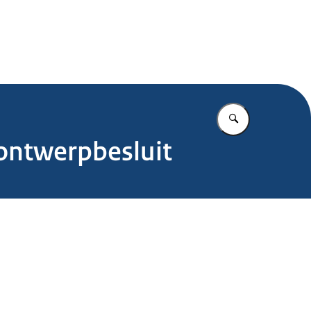
.nl
Vul in wat u z
 ontwerpbesluit