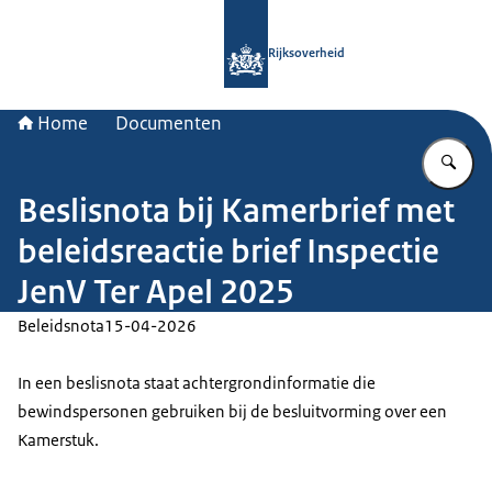
Naar de homepage van Rijksoverheid
Rijksoverheid
Home
Documenten
Vu
Beslisnota bij Kamerbrief met
beleidsreactie brief Inspectie
JenV Ter Apel 2025
Beleidsnota
15-04-2026
In een beslisnota staat achtergrondinformatie die
bewindspersonen gebruiken bij de besluitvorming over een
Kamerstuk.