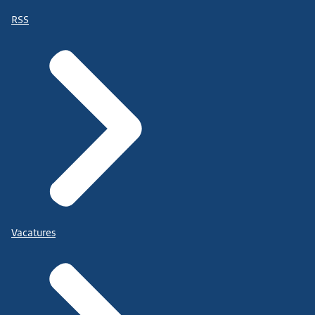
RSS
Vacatures