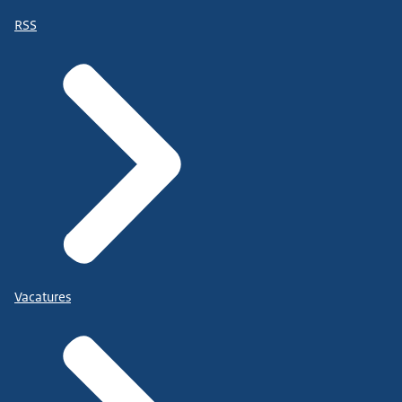
RSS
Vacatures