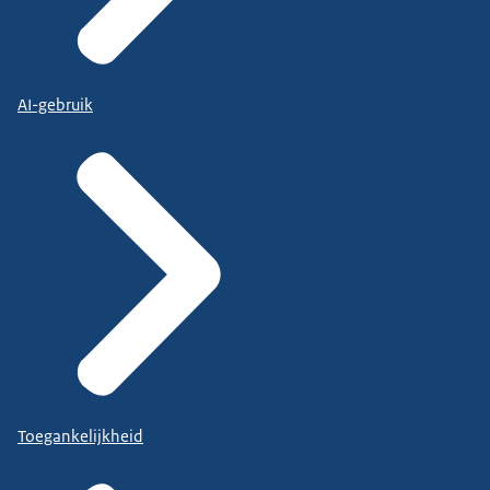
AI-gebruik
Toegankelijkheid