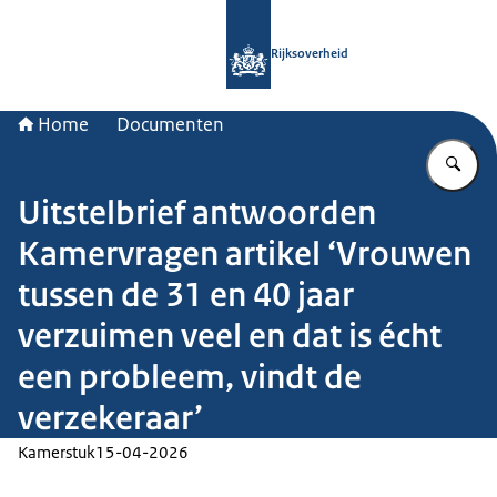
Naar de homepage van Rijksoverheid
Rijksoverheid
Home
Documenten
Vu
Uitstelbrief antwoorden
Kamervragen artikel ‘Vrouwen
tussen de 31 en 40 jaar
verzuimen veel en dat is écht
een probleem, vindt de
verzekeraar’
Kamerstuk
15-04-2026