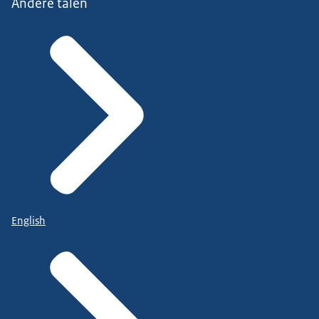
Andere talen
English