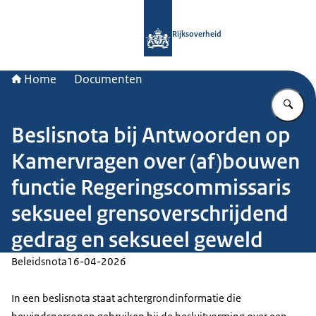
Naar de homepage van Rijksoverheid
Rijksoverheid
Home
Documenten
Vu
Beslisnota bij Antwoorden op
Kamervragen over (af)bouwen
functie Regeringscommissaris
seksueel grensoverschrijdend
gedrag en seksueel geweld
Beleidsnota
16-04-2026
In een beslisnota staat achtergrondinformatie die