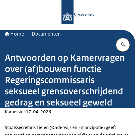
Naar de homepage van Rijksoverheid
Rijksoverheid
Home
Documenten
Vu
Antwoorden op Kamervragen
over (af)bouwen functie
Regeringscommissaris
seksueel grensoverschrijdend
gedrag en seksueel geweld
Kamerstuk
17-04-2026
Staatssecretaris Tielen (Onderwijs en Emancipatie) geeft