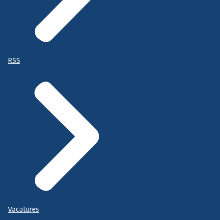
RSS
Vacatures