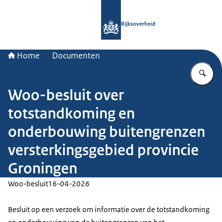
Naar de homepage van Rijksoverheid
Rijksoverheid
Home
Documenten
Vu
Woo-besluit over
totstandkoming en
onderbouwing buitengrenzen
versterkingsgebied provincie
Groningen
Woo-besluit
16-04-2026
Besluit op een verzoek om informatie over de totstandkoming