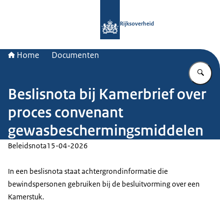
Naar de homepage van Rijksoverheid
Rijksoverheid
Home
Documenten
Vu
Beslisnota bij Kamerbrief over
proces convenant
gewasbeschermingsmiddelen
Beleidsnota
15-04-2026
In een beslisnota staat achtergrondinformatie die
bewindspersonen gebruiken bij de besluitvorming over een
Kamerstuk.