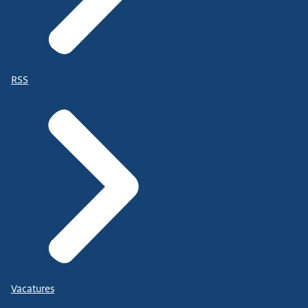
RSS
Vacatures