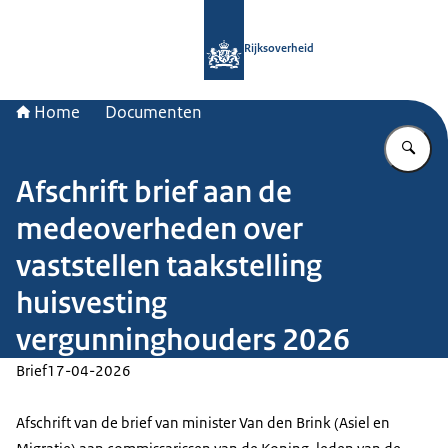
Naar de homepage van Rijksoverheid
Rijksoverheid
Home
Documenten
Vu
Afschrift brief aan de
medeoverheden over
vaststellen taakstelling
huisvesting
vergunninghouders 2026
Brief
17-04-2026
Afschrift van de brief van minister Van den Brink (Asiel en