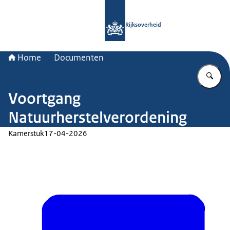
Naar de homepage van Rijksoverheid
Rijksoverheid
Home
Documenten
Vu
Voortgang
Natuurherstelverordening
Kamerstuk
17-04-2026