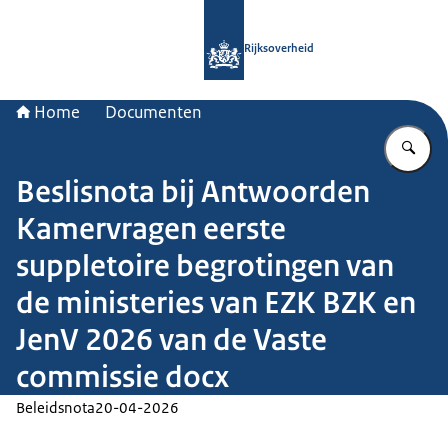
Naar de homepage van Rijksoverheid
Rijksoverheid
Home
Documenten
Vu
Beslisnota bij Antwoorden
Kamervragen eerste
suppletoire begrotingen van
de ministeries van EZK BZK en
JenV 2026 van de Vaste
commissie docx
Beleidsnota
20-04-2026