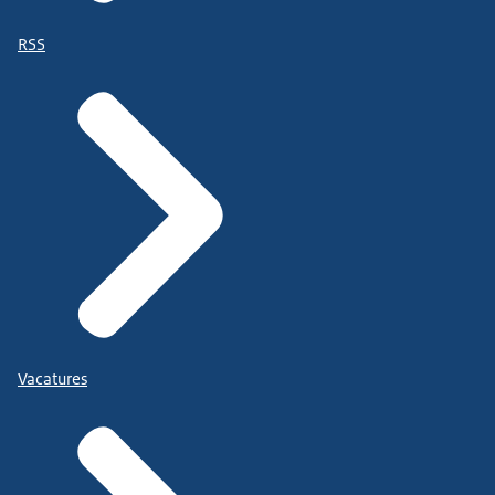
RSS
Vacatures