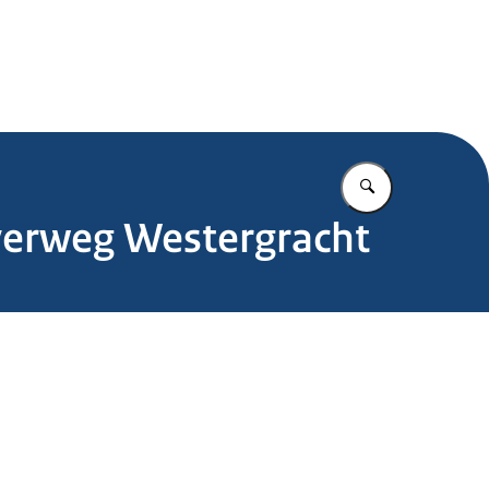
.nl
Vul in wat u z
verweg Westergracht