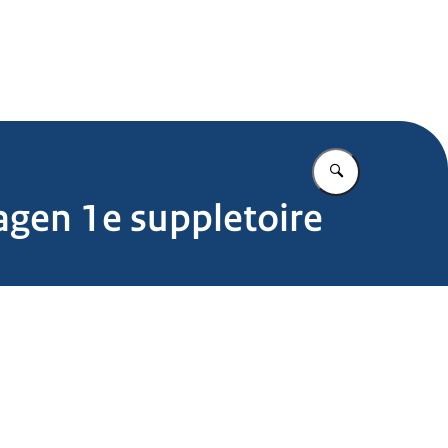
.nl
Vul in wat u z
ragen 1e suppletoire