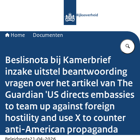
Naar de homepage van Rijksoverheid
Rijksoverheid
Home
Documenten
Vu
Beslisnota bij Kamerbrief
inzake uitstel beantwoording
vragen over het artikel van The
Guardian 'US directs embassies
to team up against foreign
hostility and use X to counter
anti-American propaganda
Beleidsnota
21-04-2026