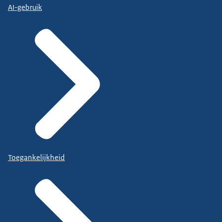
AI-gebruik
Toegankelijkheid