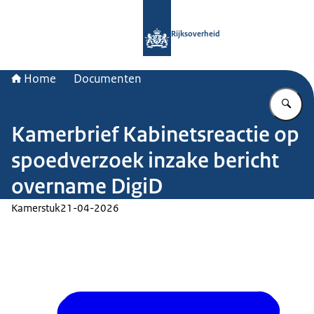
Naar de homepage van Rijksoverheid
Rijksoverheid
Home
Documenten
Vu
Kamerbrief Kabinetsreactie op
spoedverzoek inzake bericht
overname DigiD
Kamerstuk
21-04-2026