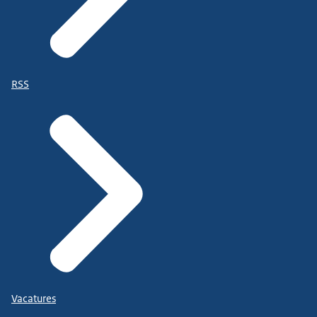
RSS
Vacatures