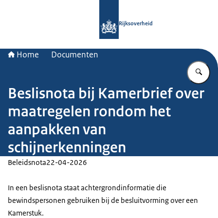
Naar de homepage van Rijksoverheid
Rijksoverheid
Home
Documenten
Vu
Beslisnota bij Kamerbrief over
maatregelen rondom het
aanpakken van
schijnerkenningen
Beleidsnota
22-04-2026
In een beslisnota staat achtergrondinformatie die
bewindspersonen gebruiken bij de besluitvorming over een
Kamerstuk.