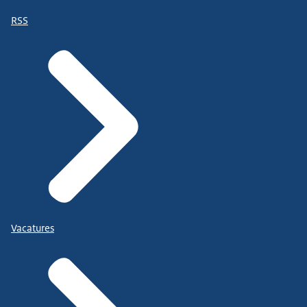
RSS
Vacatures