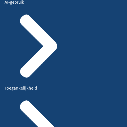
AI-gebruik
Toegankelijkheid