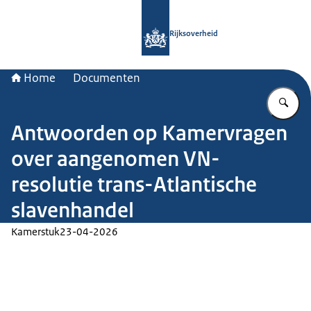
Naar de homepage van Rijksoverheid
Rijksoverheid
Home
Documenten
Vu
Antwoorden op Kamervragen
over aangenomen VN-
resolutie trans-Atlantische
slavenhandel
Kamerstuk
23-04-2026