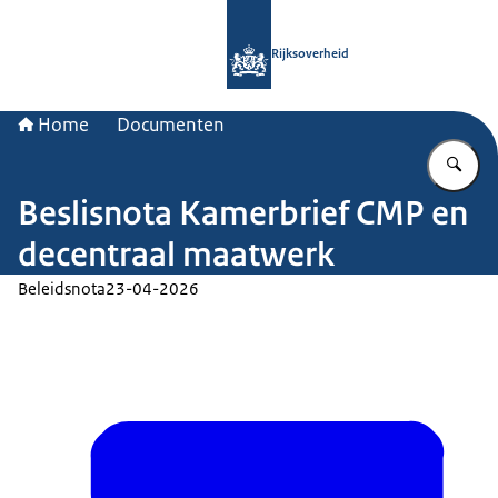
Naar de homepage van Rijksoverheid
Rijksoverheid
Home
Documenten
Vu
Beslisnota Kamerbrief CMP en
decentraal maatwerk
Beleidsnota
23-04-2026