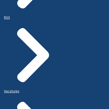
RSS
Vacatures