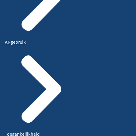
AI-gebruik
Toegankelijkheid