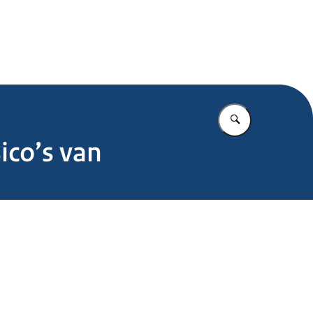
.nl
Vul in wat u z
ico’s van