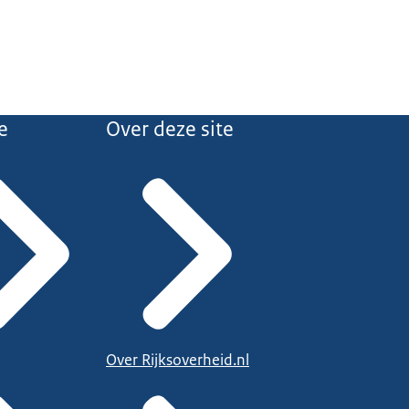
e
Over deze site
Over Rijksoverheid.nl