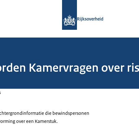
Naar de homepage van Rijksoverheid
Rijksoverheid
orden Kamervragen over ris
6
 achtergrondinformatie die bewindspersonen
tvorming over een Kamerstuk.