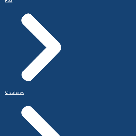
RSS
Vacatures