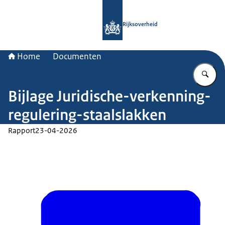
Naar de homepage van Rijksoverheid
Rijksoverheid
Home
Documenten
Vu
Bijlage Juridische-verkenning-
regulering-staalslakken
Rapport
23-04-2026