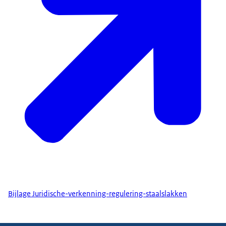
Bijlage Juridische-verkenning-regulering-staalslakken