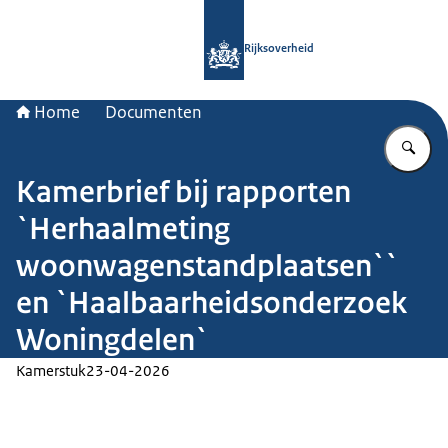
Naar de homepage van Rijksoverheid
Rijksoverheid
Home
Documenten
Vu
Kamerbrief bij rapporten
`Herhaalmeting
woonwagenstandplaatsen``
en `Haalbaarheidsonderzoek
Woningdelen`
Kamerstuk
23-04-2026