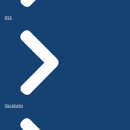
RSS
Vacatures