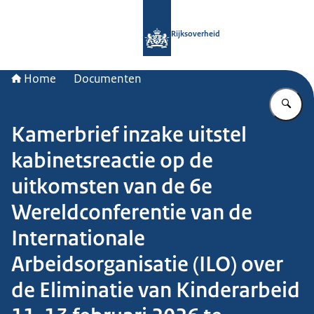
Naar de homepage van Rijksoverheid
Rijksoverheid
Home
Documenten
Vu
Kamerbrief inzake uitstel
kabinetsreactie op de
uitkomsten van de 6e
Wereldconferentie van de
Internationale
Arbeidsorganisatie (ILO) over
de Eliminatie van Kinderarbeid