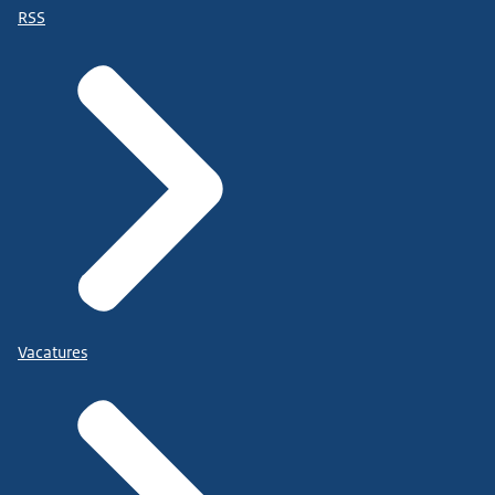
RSS
Vacatures