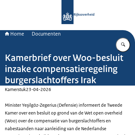
Naar de homepage van Rijksoverheid
Rijksoverheid
Home
Documenten
Vu
Kamerbrief over Woo-besluit
inzake compensatieregeling
burgerslachtoffers Irak
Kamerstuk
23-04-2026
Minister Yeşilgöz-Zegerius (Defensie) informeert de Tweede
Kamer over een besluit op grond van de Wet open overheid
(Woo) over de compensatie van burgerslachtoffers en
nabestaanden naar aanleiding van de Nederlandse