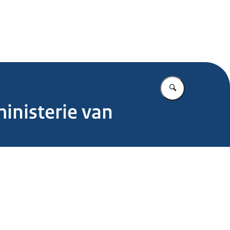
.nl
Vul in wat u z
inisterie van