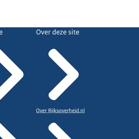
e
Over deze site
Over Rijksoverheid.nl