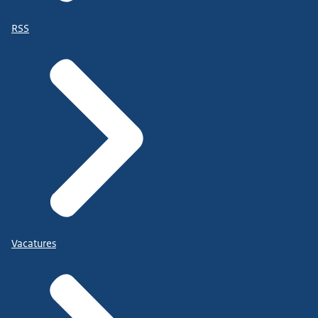
RSS
Vacatures