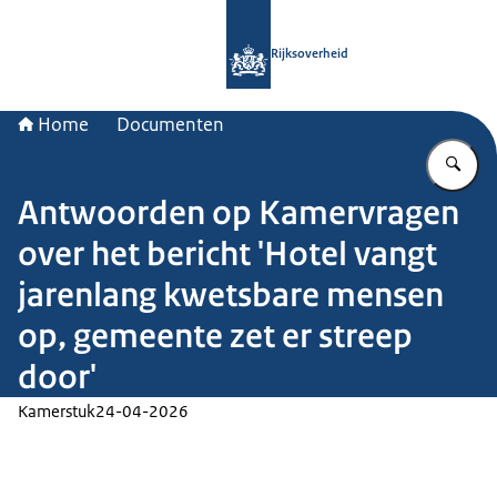
Naar de homepage van Rijksoverheid
Rijksoverheid
Home
Documenten
Vu
Antwoorden op Kamervragen
over het bericht 'Hotel vangt
jarenlang kwetsbare mensen
op, gemeente zet er streep
door'
Kamerstuk
24-04-2026