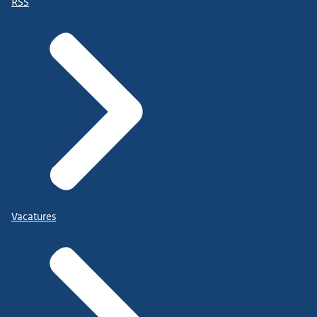
RSS
Vacatures