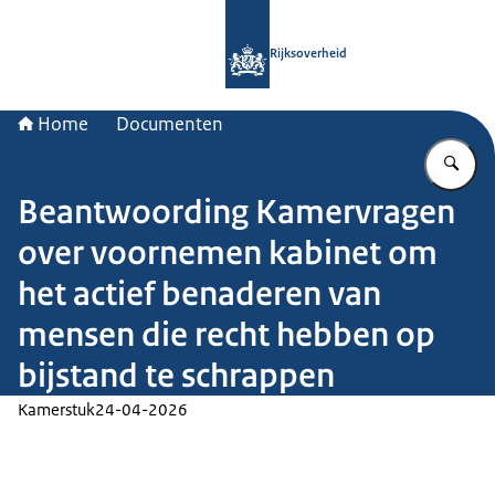
Naar de homepage van Rijksoverheid
Rijksoverheid
Home
Documenten
Vu
Beantwoording Kamervragen
over voornemen kabinet om
het actief benaderen van
mensen die recht hebben op
bijstand te schrappen
Kamerstuk
24-04-2026