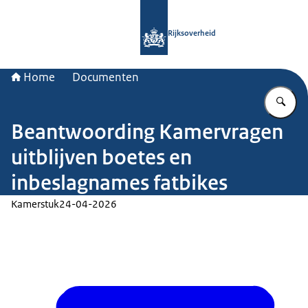
Naar de homepage van Rijksoverheid
Rijksoverheid
Home
Documenten
Vu
Beantwoording Kamervragen
uitblijven boetes en
inbeslagnames fatbikes
Kamerstuk
24-04-2026