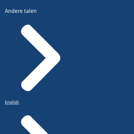
Andere talen
English