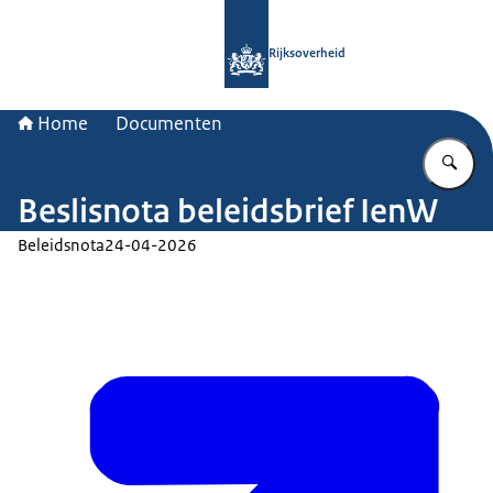
Naar de homepage van Rijksoverheid
Rijksoverheid
Home
Documenten
Vu
Beslisnota beleidsbrief IenW
Beleidsnota
24-04-2026