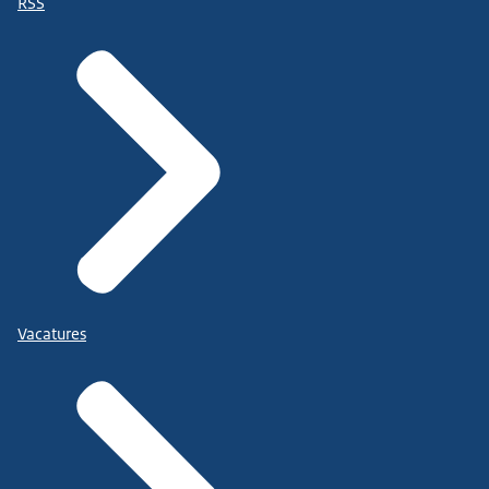
RSS
Vacatures