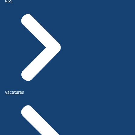
RSS
Vacatures