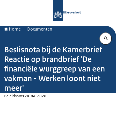
Naar de homepage van Rijksoverheid
Rijksoverheid
Home
Documenten
Vu
Beslisnota bij de Kamerbrief
Reactie op brandbrief 'De
financiële wurggreep van een
vakman - Werken loont niet
meer'
Beleidsnota
24-04-2026