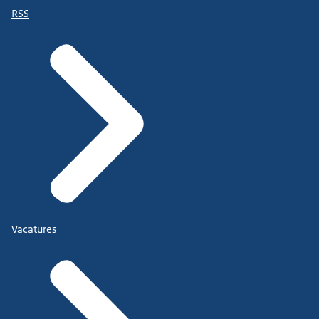
RSS
Vacatures