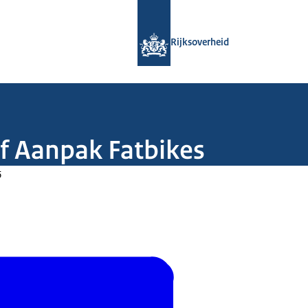
Naar de homepage van Rijksoverheid
Rijksoverheid
f Aanpak Fatbikes
6