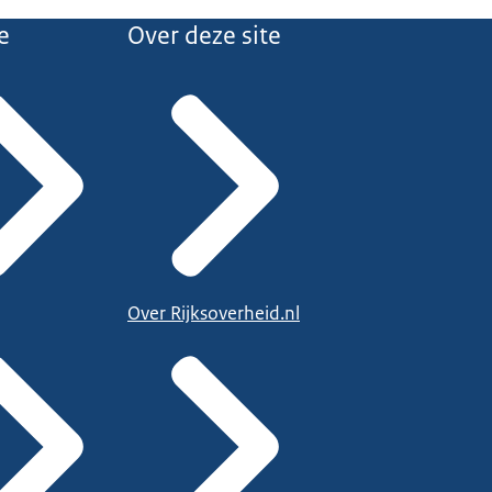
e
Over deze site
Over Rijksoverheid.nl