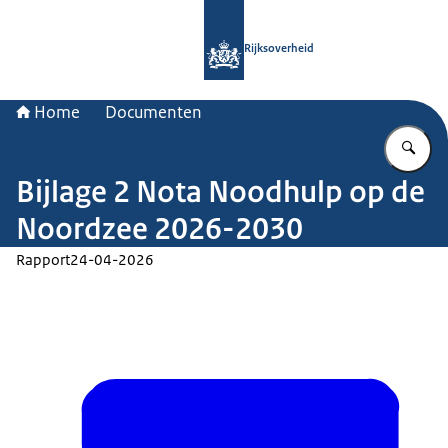
Naar de homepage van Rijksoverheid
Rijksoverheid
Home
Documenten
Vu
Bijlage 2 Nota Noodhulp op de
Noordzee 2026-2030
Rapport
24-04-2026