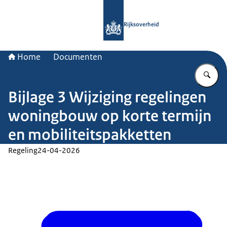
Naar de homepage van Rijksoverheid
Rijksoverheid
Home
Documenten
Vu
Bijlage 3 Wijziging regelingen
woningbouw op korte termijn
en mobiliteitspakketten
Regeling
24-04-2026