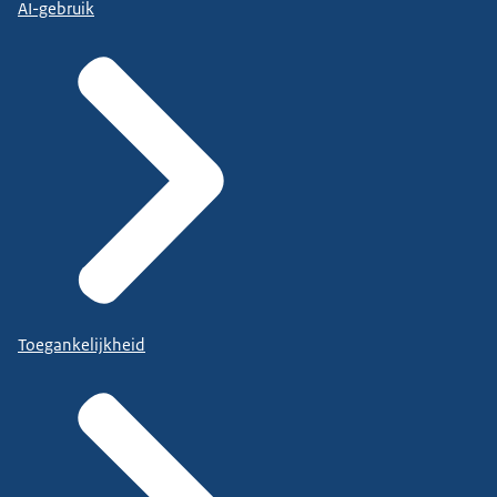
AI-gebruik
Toegankelijkheid