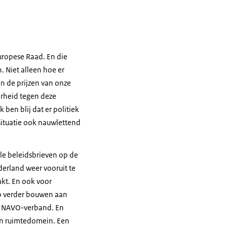
uropese Raad. En die
. Niet alleen hoe er
en de prijzen van onze
arheid tegen deze
ben blij dat er politiek
 situatie ook nauwlettend
le beleidsbrieven op de
derland weer vooruit te
akt. En ook voor
po verder bouwen aan
in NAVO-verband. En
 en ruimtedomein. Een