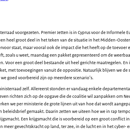
terraad voorgezeten. Premier Jetten is in Cyprus voor de Informele E
en heel groot deel in het teken van de situatie in het Midden-Oosten
ervoor staat, maar vooral ook de impact die het heeft op de toevoer 
eft, zoals u weet, maandag een pakket gepresenteerd om de weerba
. Voor een groot deel bestaande uit heel gerichte maatregelen. En ik 
kket, met toevoegingen vanuit de oppositie. Natuurlijk blijven we de
 we goed voorbereid zijn op meerdere scenario’s.
nisterraad zelf. Allereerst stonden er vandaag enkele departementa
even richten zich op de opgave die de coalitie wil aanpakken om Ne
rken we per ministerie de grote lijnen uit van hoe dat wordt aangep
zo'n beleidsbrief gemaakt. Daarin zetten we uiteen hoe we in rap tem
ijgsmacht. Een krijgsmacht die is voorbereid op een groot conflict 
n meer gevechtskracht op land, ter zee, in de lucht en in het cyber-