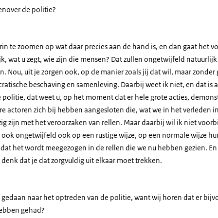
enover de politie?
in te zoomen op wat daar precies aan de hand is, en dan gaat het voo
jk, wat u zegt, wie zijn die mensen? Dat zullen ongetwijfeld natuurlij
Nou, uit je zorgen ook, op de manier zoals jij dat wil, maar zonder 
atische beschaving en samenleving. Daarbij weet ik niet, en dat is 
 politie, dat weet u, op het moment dat er hele grote acties, demonst
re actoren zich bij hebben aangesloten die, wat we in het verleden
ig zijn met het veroorzaken van rellen. Maar daarbij wil ik niet voorb
 ook ongetwijfeld ook op een rustige wijze, op een normale wijze hu
n dat het wordt meegezogen in de rellen die we nu hebben gezien. E
denk dat je dat zorgvuldig uit elkaar moet trekken.
gedaan naar het optreden van de politie, want wij horen dat er bij
hebben gehad?