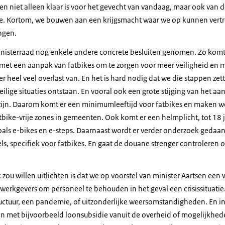
en niet alleen klaar is voor het gevecht van vandaag, maar ook van 
ie. Kortom, we bouwen aan een krijgsmacht waar we op kunnen vertr
ngen.
isterraad nog enkele andere concrete besluiten genomen. Zo komt h
met een aanpak van fatbikes om te zorgen voor meer veiligheid en mi
r heel veel overlast van. En het is hard nodig dat we die stappen ze
eilige situaties ontstaan. En vooral ook een grote stijging van het a
zijn. Daarom komt er een minimumleeftijd voor fatbikes en maken we
atbike-vrije zones in gemeenten. Ook komt er een helmplicht, tot 18 ja
zoals e-bikes en e-steps. Daarnaast wordt er verder onderzoek geda
ls, specifiek voor fatbikes. En gaat de douane strenger controleren o
k zou willen uitlichten is dat we op voorstel van minister Aartsen een
werkgevers om personeel te behouden in het geval een crisissituati
structuur, een pandemie, of uitzonderlijke weersomstandigheden. En in
n met bijvoorbeeld loonsubsidie vanuit de overheid of mogelijkhed