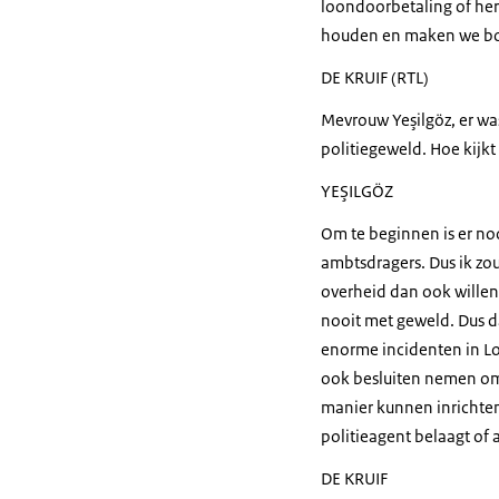
loondoorbetaling of her
houden en maken we bo
DE KRUIF (RTL)
Mevrouw Yeşilgöz, er was
politiegeweld. Hoe kijkt
YEŞILGÖZ
Om te beginnen is er noo
ambtsdragers. Dus ik zou
overheid dan ook willen 
nooit met geweld. Dus da
enorme incidenten in Loo
ook besluiten nemen om 
manier kunnen inrichten
politieagent belaagt of
DE KRUIF