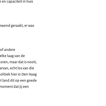
en capaciteit in huis
gewond geraakt, er was
 of andere
elke laag van de
oren, maar dat is nooit,
rvan, echt los van die
politiek hier in Den Haag
et land dit op een goede
 moment dat jij een