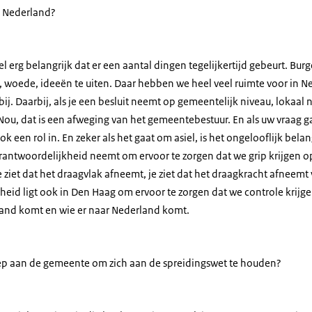
 Nederland?
el erg belangrijk dat er een aantal dingen tegelijkertijd gebeurt. Bur
, woede, ideeën te uiten. Daar hebben we heel veel ruimte voor in N
ij. Daarbij, als je een besluit neemt op gemeentelijk niveau, lokaal n
Nou, dat is een afweging van het gemeentebestuur. En als uw vraag g
k een rol in. En zeker als het gaat om asiel, is het ongelooflijk belang
verantwoordelijkheid neemt om ervoor te zorgen dat we grip krijgen 
 ziet dat het draagvlak afneemt, je ziet dat het draagkracht afneem
eid ligt ook in Den Haag om ervoor te zorgen dat we controle krijge
and komt en wie er naar Nederland komt.
ep aan de gemeente om zich aan de spreidingswet te houden?