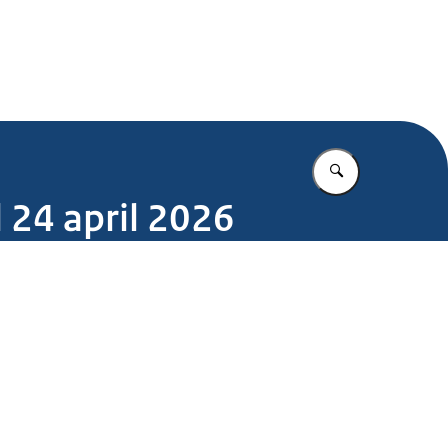
.nl
Vul in wat u z
d 24 april 2026