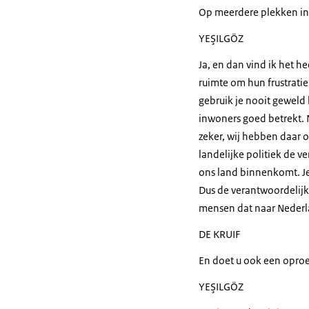
Op meerdere plekken in
YEŞILGÖZ
Ja, en dan vind ik het he
ruimte om hun frustratie
gebruik je nooit geweld b
inwoners goed betrekt. 
zeker, wij hebben daar oo
landelijke politiek de 
ons land binnenkomt. Je
Dus de verantwoordelijkh
mensen dat naar Nederl
DE KRUIF
En doet u ook een opro
YEŞILGÖZ