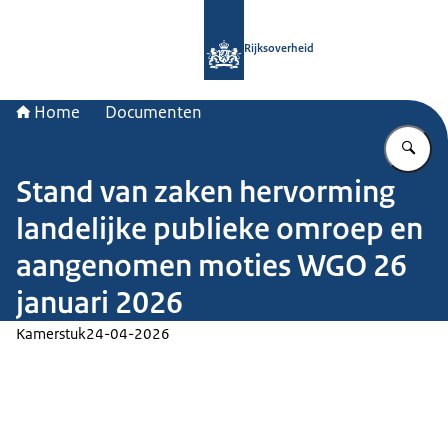
Naar de homepage van Rijksoverheid
Rijksoverheid
Home
Documenten
Vu
Stand van zaken hervorming
landelijke publieke omroep en
aangenomen moties WGO 26
januari 2026
Kamerstuk
24-04-2026