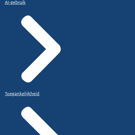
AI-gebruik
Toegankelijkheid