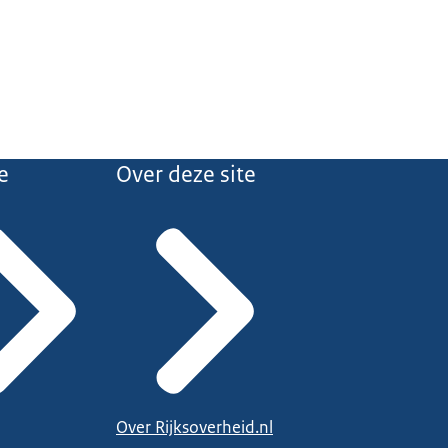
e
Over deze site
Over Rijksoverheid.nl