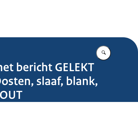
.nl
Vul in wat u z
 het bericht GELEKT
ten, slaaf, blank,
 FOUT