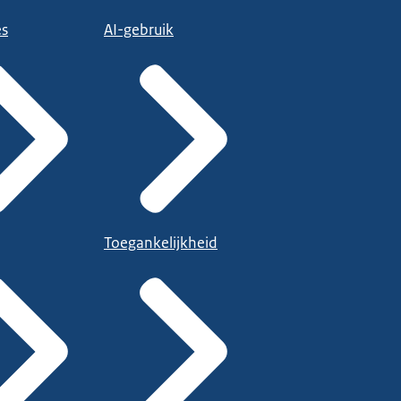
es
AI-gebruik
Toegankelijkheid