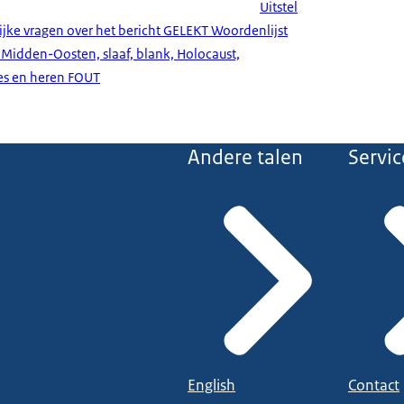
Uitstel
ijke vragen over het bericht GELEKT Woordenlijst
idden-Oosten, slaaf, blank, Holocaust,
mes en heren FOUT
Andere talen
Servic
English
Contact