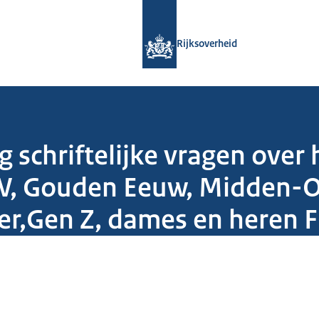
Naar de homepage van Rijksoverheid
Rijksoverheid
 schriftelijke vragen over
, Gouden Eeuw, Midden-Oos
jver,Gen Z, dames en heren